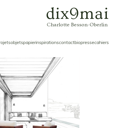
dix9mai
Charlotte Besson-Oberlin
rojets
objets
papier
inspirations
contact
bio
presse
cahiers