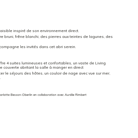
sible inspiré de son environnement direct.
re bruni, frêne blanchi, des pierres aux teintes de lagunes, des
compagne les invités dans cet abri serein.
ffre 4 suites lumineuses et confortables, un vaste de Living
e couverte abritant la salle à manger en direct
ter le séjours des hôtes, un couloir de nage avec vue sur mer,
.
harlotte Besson-Oberlin en collaboration avec Aurélie Rimbert